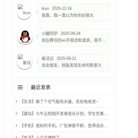
ikun
2025-12-16
我靠，我一直以为你年纪很大
小糖同学
2025-09-24
现在腾讯的eo不限流和请求，很不错，就是限速500k
崔话记
2025-08-21
谈女朋友，就能发现生命的新意义
最近发表
【生活】换了个空气能热水器，告别电老虎~
【建站】七牛云校园开发者成长计划，学生优惠，需验证学生邮箱
【手机】爸妈的手机，广告弹窗不断，急得没办法只能关机重启？用ADB卸载快应用框架！
【生活】上个月裸辞了