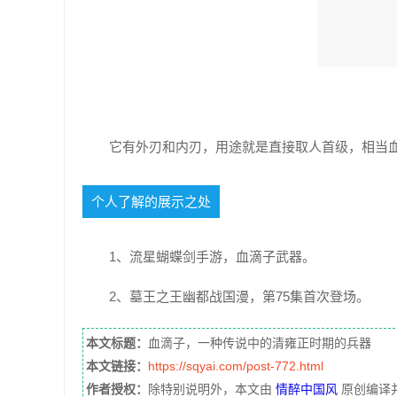
它有外刃和内刃，用途就是直接取人首级，相当
个人了解的展示之处
1、流星蝴蝶剑手游，血滴子武器。
2、墓王之王幽都战国漫，第75集首次登场。
本文标题：
血滴子，一种传说中的清雍正时期的兵器
本文链接：
https://sqyai.com/post-772.html
作者授权：
除特别说明外，本文由
情醉中国风
原创编译