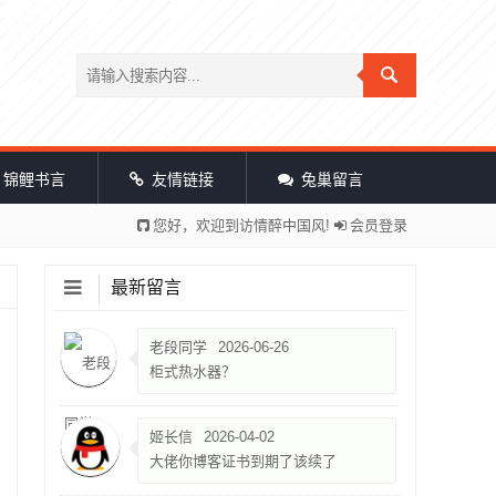
锦鲤书言
友情链接
兔巢留言
您好，欢迎到访情醉中国风!
会员登录
最新留言
老段同学
2026-06-26
柜式热水器？
姬长信
2026-04-02
大佬你博客证书到期了该续了