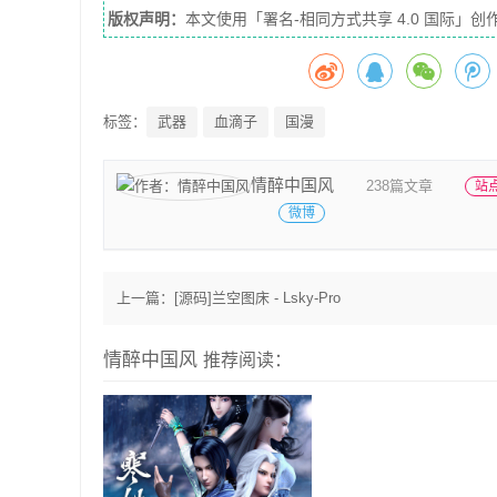
版权声明：
本文使用「署名-相同方式共享 4.0 国际
标签：
武器
血滴子
国漫
情醉中国风
238篇文章
站
微博
上一篇：
[源码]兰空图床 - Lsky-Pro
情醉中国风
推荐阅读：