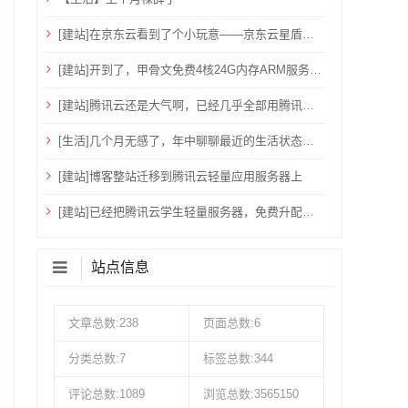
[建站]在京东云看到了个小玩意——京东云星盾安全加速。
[建站]开到了，甲骨文免费4核24G内存ARM服务器~
[建站]腾讯云还是大气啊，已经几乎全部用腾讯云了！
[生活]几个月无感了，年中聊聊最近的生活状态吧！
[建站]博客整站迁移到腾讯云轻量应用服务器上
[建站]已经把腾讯云学生轻量服务器，免费升配到：2核心、4G内存、6M带宽、80G硬盘、1200G流量
站点信息
文章总数:238
页面总数:6
分类总数:7
标签总数:344
评论总数:1089
浏览总数:3565150