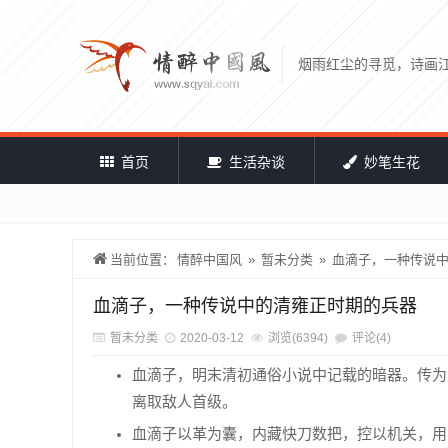
烟雨红尘的寻觅，诗画
首页
生活杂谈
妙笔生花
当前位置：
情醉中国风
»
暂未分类
»
血滴子，一种传说
血滴子，一种传说中的清雍正时期的兵器
暂未分类
2020-03-12
浏览(6394)
评论(4)
血滴子，明末清初通俗小说中记载的暗器。传为
离取敌人首级。
血滴子以革为囊，内藏快刀数把，控以机关，用