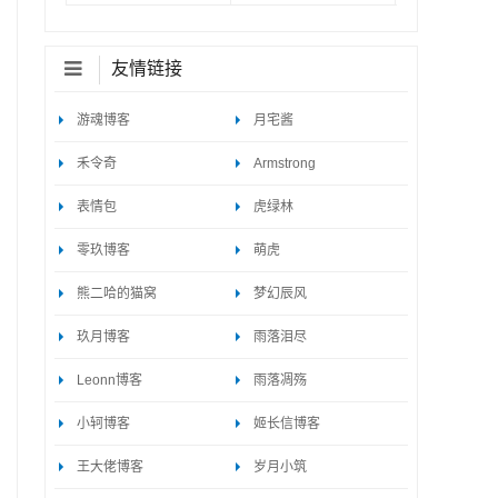
友情链接
游魂博客
月宅酱
禾令奇
Armstrong
表情包
虎绿林
零玖博客
萌虎
熊二哈的猫窝
梦幻辰风
玖月博客
雨落泪尽
Leonn博客
雨落凋殇
小轲博客
姬长信博客
王大佬博客
岁月小筑