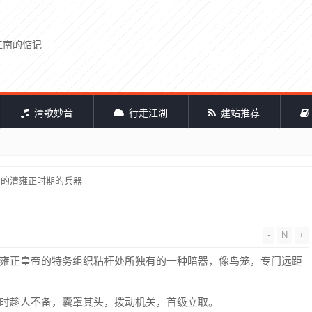
江南的惦记
清歌妙音
行走江湖
建站推荐
中的清雍正时期的兵器
-
N
+
雍正皇帝的特务组织粘杆处所独有的一种暗器，像鸟笼，专门远距
时趁人不备，囊罩其头，拨动机关，首级立取。