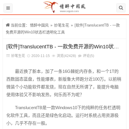
当前位置：
情醉中国风
»
妙笔生花
»
[软件]TranslucentTB - 一款
免费开源的Win10状态栏透明化工具
[软件]TranslucentTB - 一款免费开源的Win10状态栏透明化工具
妙笔生花
2020-11-15
浏览(42428)
评论(5)
最近换了新本，加了一条16G棘蛇内存条，和一个1T的
西数固态蓝盘，性能爆表，新版鲁大师
跑分近100万
。
以前稍
微装个小功能软件都发烧，现在自然无所谓了，能提升电脑
使用体验又不影响发热，何乐而不为呢？
TranslucentTB是一款Windows10下的纯粹的任务栏透明
化软件工具，而且还是绿色化启动。运行时系统占用资源极
小，几乎不存在一般。