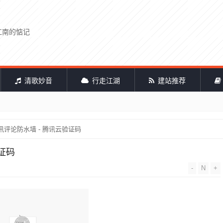
江南的惦记
清歌妙音
行走江湖
建站推荐
启腾讯评论防水墙 - 腾讯云验证码
验证码
-
N
+