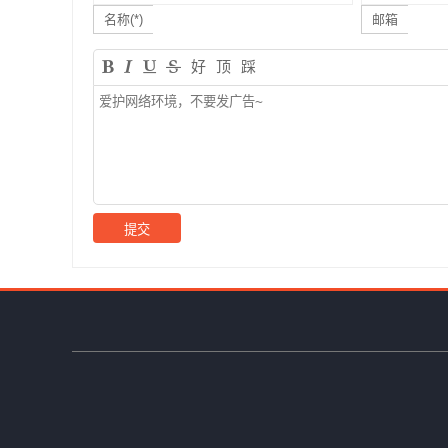
名称(*)
邮箱
好
顶
踩