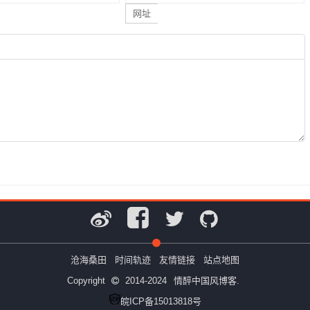
网址
沧海桑田
时间轨迹
友情链接
站点地图
Copyright
2014-2024
情醉中国风博客.
皖ICP备15013818号