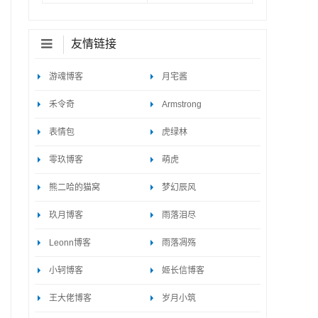
友情链接
游魂博客
月宅酱
禾令奇
Armstrong
表情包
虎绿林
零玖博客
萌虎
熊二哈的猫窝
梦幻辰风
玖月博客
雨落泪尽
Leonn博客
雨落凋殇
小轲博客
姬长信博客
王大佬博客
岁月小筑