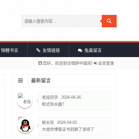
锦鲤书言
友情链接
兔巢留言
您好，欢迎到访情醉中国风!
会员登录
最新留言
老段同学
2026-06-26
柜式热水器？
姬长信
2026-04-02
大佬你博客证书到期了该续了