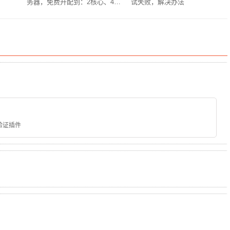
务器，免费升配到：2核心、4G
试失败，解决办法
内存、6M带宽、80G硬盘、
1200G流量
种验证插件