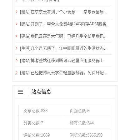
[建站]在京东云看到了个小玩意——京东云星盾安全加速。
[建站]开到了，甲骨文免费4核24G内存ARM服务器~
[建站]腾讯云还是大气啊，已经几乎全部用腾讯云了！
[生活]几个月无感了，年中聊聊最近的生活状态吧！
[建站]博客整站迁移到腾讯云轻量应用服务器上
[建站]已经把腾讯云学生轻量服务器，免费升配到：2核心、4G内存、6M带宽、80G硬盘、1200G流量
站点信息
文章总数:238
页面总数:6
分类总数:7
标签总数:344
评论总数:1089
浏览总数:3565150