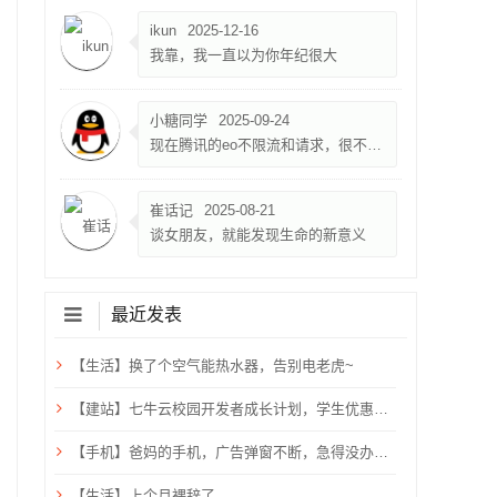
ikun
2025-12-16
我靠，我一直以为你年纪很大
小糖同学
2025-09-24
现在腾讯的eo不限流和请求，很不错，就是限速500k
崔话记
2025-08-21
谈女朋友，就能发现生命的新意义
最近发表
【生活】换了个空气能热水器，告别电老虎~
【建站】七牛云校园开发者成长计划，学生优惠，需验证学生邮箱
【手机】爸妈的手机，广告弹窗不断，急得没办法只能关机重启？用ADB卸载快应用框架！
【生活】上个月裸辞了