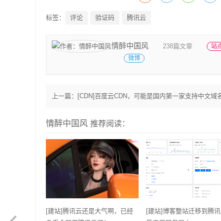
标签：
评论
验证码
腾讯云
情醉中国风
238篇文章
站
微博
上一篇：
[CDN]百度云CDN，可能是国内第一家支持中文域名的
情醉中国风
推荐阅读：
[建站]腾讯云还是大气啊，已经
[建站]博客整站迁移到腾