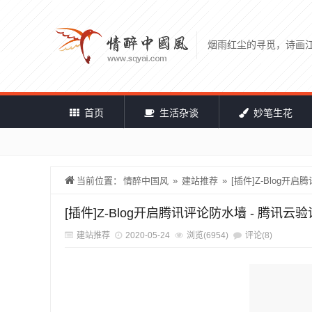
烟雨红尘的寻觅，诗画
首页
生活杂谈
妙笔生花
当前位置：
情醉中国风
»
建站推荐
»
[插件]Z-Blog开
[插件]Z-Blog开启腾讯评论防水墙 - 腾讯云
建站推荐
2020-05-24
浏览(6954)
评论(8)