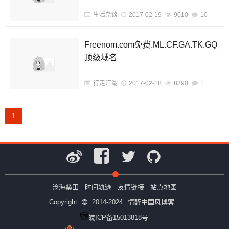
生活杂谈
2017-02-19
9010
10
Freenom.com免费.ML.CF.GA.TK.GQ
顶级域名
行走江湖
2017-02-18
8390
1
1
沧海桑田
时间轨迹
友情链接
站点地图
Copyright
2014-2024
情醉中国风博客.
皖ICP备15013818号