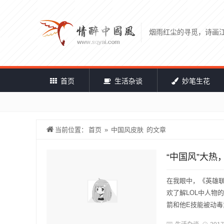
烟雨红尘的寻觅，诗画
首页
生活杂谈
妙笔生花
当前位置：
首页
»
中国风皮肤
的文章
“中国风”大热
在我眼中，《英雄联
欢了解LOL中人物的
箭和他E技能被动毒素