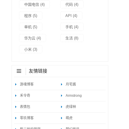
中国电信
(4)
代码
(4)
程序
(5)
API
(4)
单机
(5)
手机
(4)
华为云
(4)
生活
(8)
小米
(3)
友情链接
游魂博客
月宅酱
禾令奇
Armstrong
表情包
虎绿林
零玖博客
萌虎