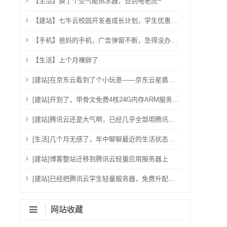
【生活】换了个空气能热水器，告别电老虎~
【建站】七牛云校园开发者成长计划，学生优惠，需验证学生邮箱
【手机】爸妈的手机，广告弹窗不断，急得没办法只能关机重启？用ADB卸载快应用框架！
【生活】上个月裸辞了
[建站]在京东云看到了个小玩意——京东云星盾安全加速。
[建站]开到了，甲骨文免费4核24G内存ARM服务器~
[建站]腾讯云还是大气啊，已经几乎全部用腾讯云了！
[生活]几个月无感了，年中聊聊最近的生活状态吧！
[建站]博客整站迁移到腾讯云轻量应用服务器上
[建站]已经把腾讯云学生轻量服务器，免费升配到：2核心、4G内存、6M带宽、80G硬盘、1200G流量
网站收藏