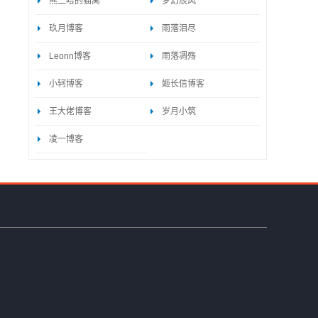
熊二哈的猫窝
梦幻辰风
玖月博客
雨落泪尽
Leonn博客
雨落凋殇
小轲博客
姬长信博客
王大佬博客
岁月小筑
凌一博客