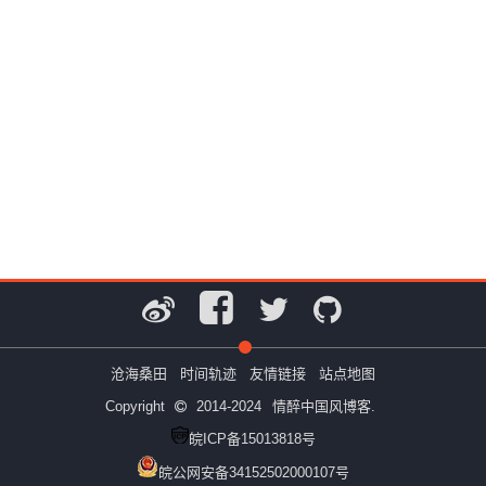
沧海桑田
时间轨迹
友情链接
站点地图
Copyright
2014-2024
情醉中国风博客.
皖ICP备15013818号
皖公网安备34152502000107号