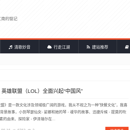
江南的惦记
清歌妙音
行走江湖
建站推荐
，英雄联盟（LOL）全面兴起“中国风”
盟》是一款文化涉及领域极广阔的游戏，我从不视之为一种”快餐文化“，我喜
背景故事，小到琴瑟仙女- 娑娜和她的琴 - 叆华的故事、迅捷斥候 - 提莫的吹
的由来、探险家 - 伊泽瑞尔在...